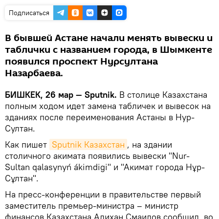
Подписаться
В бывшей Астане начали менять вывески и
таблички с названием города, в Шымкенте
появился проспект Нурсултана
Назарбаева.
БИШКЕК, 26 мар — Sputnik.
В столице Казахстана
полным ходом идет замена табличек и вывесок на
зданиях после переименования Астаны в Нур-
Султан.
Как пишет
Sputnik Казахстан
, на здании
столичного акимата появились вывески "Nur-
Sultan qalasynyń ákimdigi" и "Акимат города Нұр-
Сұлтан".
На пресс-конференции в правительстве первый
заместитель премьер-министра – министр
финансов Казахстана Алихан Смаилов сообщил, во