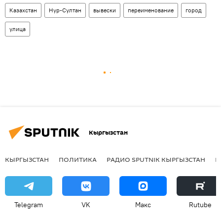
Казахстан
Нур-Султан
вывески
переименование
город
улица
Кыргызстан
КЫРГЫЗСТАН
ПОЛИТИКА
РАДИО SPUTNIK КЫРГЫЗСТАН
Р
Telegram
VK
Макс
Rutube