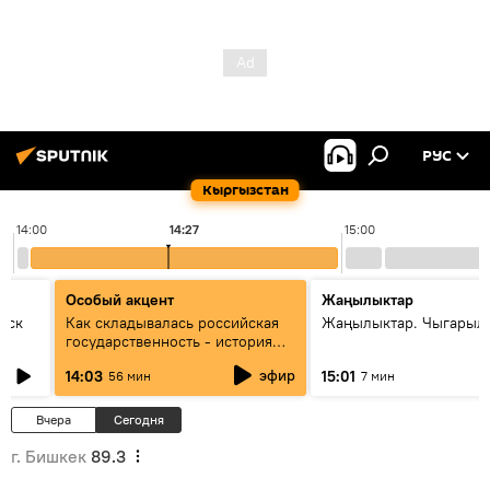
РУС
Кыргызстан
14:00
14:27
15:00
Особый акцент
Жаңылыктар
уск
Как складывалась российская
Жаңылыктар. Чыгарыл
государственность - история
России и геополитика Евразии
эфир
14:03
15:01
56 мин
7 мин
глазами аналитиков
Вчера
Сегодня
г. Бишкек
89.3