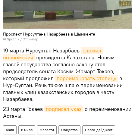
Проспект Нурсултана Назарбаева в Шымкенте
©
Sputnik
/ Стрингер
19 марта Нурсултан Назарбаев
сложил 
полномочия
президента Казахстана. Новым
главой государства согласно закону стал
председатель сената Касым-Жомарт Токаев,
который предложил
переименовать столицу
в
Нур-Султан. Речь также шла о переименовании
главных улиц казахстанских городов в честь
Назарбаева.
23 марта Токаев
подписал указ
о переименовании
Астаны.
Азия
В мире
Новости
Общество
Пресс-дайджест