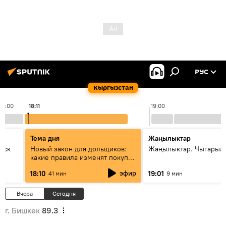
РУС
Кыргызстан
18:00
18:11
19:00
Тема дня
Жаңылыктар
уск
Новый закон для дольщиков:
Жаңылыктар. Чыгарыл
какие правила изменят покупку
квартир
эфир
18:10
19:01
41 мин
9 мин
Вчера
Сегодня
г. Бишкек
89.3