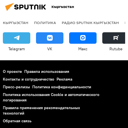
Кыргызстан
КЫРГЫЗСТАН
ПОЛИТИКА
РАДИО SPUTNIK КЫРГЫЗСТАН
Р
Telegram
VK
Макс
Rutube
О проекте
Правила использования
Контакты и сотрудничество
Реклама
Пресс-релизы
Политика конфиденциальности
Политика использования Cookie и автоматического
логирования
Правила применения рекомендательных
технологий
Обратная связь