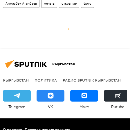
Алмазбек Атамбаев
мечеть
открытие
фото
Кыргызстан
КЫРГЫЗСТАН
ПОЛИТИКА
РАДИО SPUTNIK КЫРГЫЗСТАН
Р
Telegram
VK
Макс
Rutube
О проекте
Правила использования