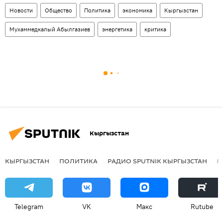
Новости
Общество
Политика
экономика
Кыргызстан
Мухаммедкалый Абылгазиев
энергетика
критика
Кыргызстан
КЫРГЫЗСТАН
ПОЛИТИКА
РАДИО SPUTNIK КЫРГЫЗСТАН
Р
Telegram
VK
Макс
Rutube