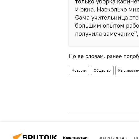
только уборка кабине
и окна. Насколько мн
Сама учительница сто
большим опытом работ
получила замечание", 
По ее словам, ранее подо
Новости
Общество
Кыргызста
Кыргызстан
КЫРГЫЗСТАН
П