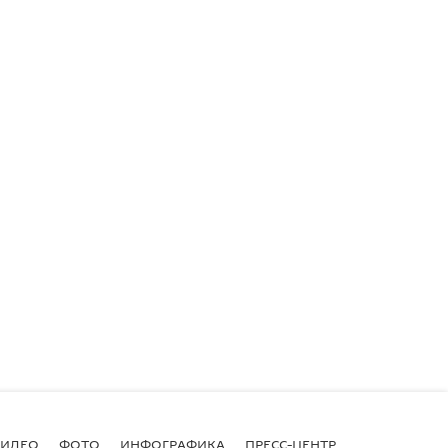
ВИДЕО
ФОТО
ИНФОГРАФИКА
ПРЕСС-ЦЕНТР