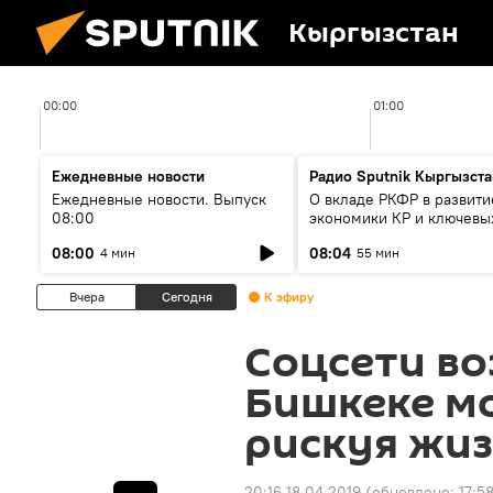
Кыргызстан
00:00
01:00
Ежедневные новости
Радио Sputnik Кыргызста
Ежедневные новости. Выпуск
О вкладе РКФР в развити
08:00
экономики КР и ключевы
секторах до 2030 года
08:00
08:04
4 мин
55 мин
Вчера
Сегодня
К эфиру
Соцсети во
Бишкеке м
рискуя жиз
20:16 18.04.2019
(обновлено:
17:5