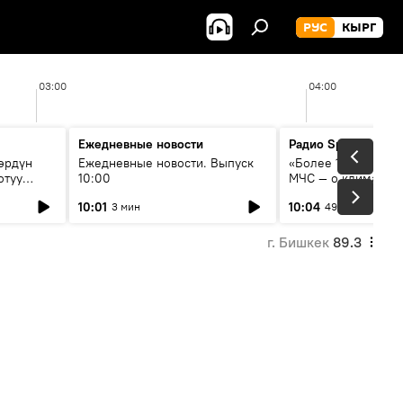
РУС
КЫРГ
03:00
04:00
Ежедневные новости
Радио Sputnik Кыр
өрдүн
Ежедневные новости. Выпуск
«Более 1200 сёл в 
отуу
10:00
МЧС — о климате, 
системе оповещен
10:01
10:04
3 мин
49 мин
населения
г. Бишкек
89.3