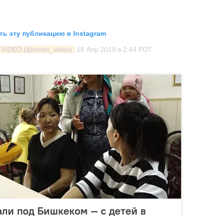
ь эту публикацию в Instagram
 VIDEO (@omks_video)
18 Апр 2019 в 2:44 PDT
ли под Бишкеком — с детей в