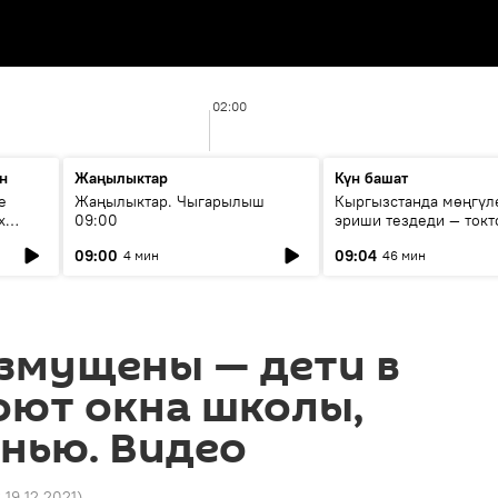
02:00
н
Жаңылыктар
Күн башат
е
Жаңылыктар. Чыгарылыш
Кыргызстанда мөңгүл
х
09:00
эриши тездеди — токт
мүмкүн эмеспи?
09:00
09:04
4 мин
46 мин
змущены — дети в
оют окна школы,
нью. Видео
8 19.12.2021
)