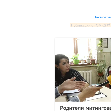
Посмотрет
Публикация от OMKS 📺
Родители митингова