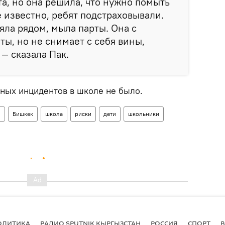
та, но она решила, что нужно помыть
е известно, ребят подстраховывали.
яла рядом, мыла парты. Она с
ы, но не снимает с себя вины,
— сказала Пак.
бных инцидентов в школе не было.
н
Бишкек
школа
риски
дети
школьники
ОЛИТИКА
РАДИО SPUTNIK КЫРГЫЗСТАН
РОССИЯ
СПОРТ