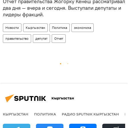
Отчет правительства Жогорку Кенеш рассматривал
два дня — вчера и сегодня. Выступали депутаты и
лидеры фракций.
Новости
Кыргызстан
Политика
экономика
правительство
депутат
Отчет
Кыргызстан
КЫРГЫЗСТАН
ПОЛИТИКА
РАДИО SPUTNIK КЫРГЫЗСТАН
Р