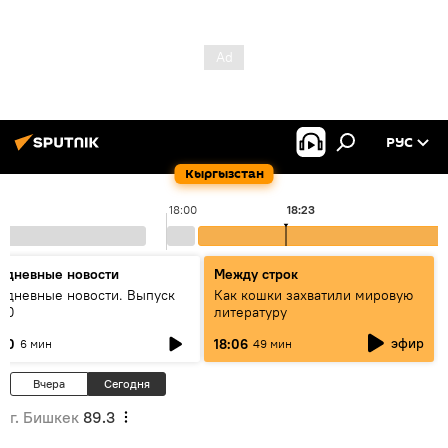
РУС
Кыргызстан
18:00
18:23
едневные новости
Между строк
едневные новости. Выпуск
Как кошки захватили мировую
:00
литературу
эфир
:00
18:06
6 мин
49 мин
Вчера
Сегодня
г. Бишкек
89.3