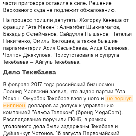
части приговора оставила в силе. Решение
Верховного суда не подлежит обжалованию.
На процесс пришли депутаты Жогорку Кенеша от
фракции "Ата Мекен": Алмамбет Шыкмаматов,
Бахадыр Сулейманов, Сайдулла Нышанов, Наталья
Никитенко, Эмиль Токтошев, а также бывшие
парламентарии Асия Сасыкбаева, Аида Салянова,
Чолпон Джакупова. Присутствовала и супруга
Текебаева — Айгуль Текебаева.
Дело Текебаева
В феврале 2017 года российский бизнесмен
Леонид Маевский заявил, что лидер партии "Ата
Мекен" Омурбек Текебаев взял у него и
не вернул 
миллион
долларов за допуск к управлению
компанией "Альфа Телеком" (бренд MegaCom).
Расследование поручили ГКНБ, в рамках
уголовного дела были задержаны Текебаев и
Дуйшенкул Чотонов. 16 августа Первомайский