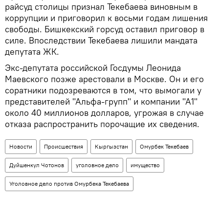
райсуд столицы признал Текебаева виновным в
коррупции и приговорил к восьми годам лишения
свободы. Бишкекский горсуд оставил приговор в
силе. Впоследствии Текебаева лишили мандата
депутата ЖК.
Экс-депутата российской Госдумы Леонида
Маевского позже арестовали в Москве. Он и его
соратники подозреваются в том, что вымогали у
представителей "Альфа-групп" и компании "А1"
около 40 миллионов долларов, угрожая в случае
отказа распространить порочащие их сведения.
Новости
Происшествия
Кыргызстан
Омурбек Текебаев
Дуйшенкул Чотонов
уголовное дело
имущество
Уголовное дело против Омурбека Текебаева