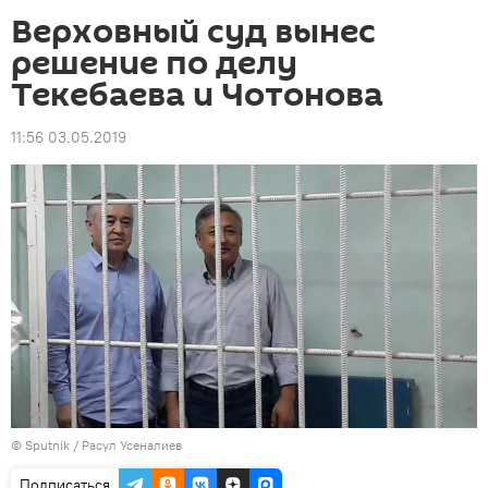
Верховный суд вынес
решение по делу
Текебаева и Чотонова
11:56 03.05.2019
©
Sputnik
/ Расул Усеналиев
Подписаться