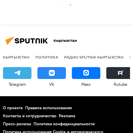
Кыргызстан
КЫРГЫЗСТАН
ПОЛИТИКА
РАДИО SPUTNIK КЫРГЫЗСТАН
Р
Telegram
VK
Макс
Rutube
О проекте
Правила использования
Контакты и сотрудничество
Реклама
Пресс-релизы
Политика конфиденциальности
Политика использования Cookie и автоматического