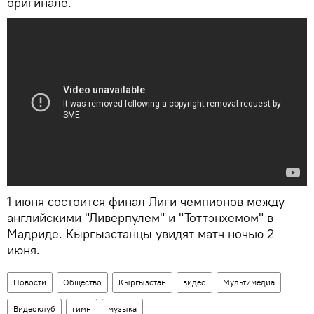
оригинале.
1 июня состоится финал Лиги чемпионов между
английскими "Ливерпулем" и "Тоттэнхемом" в
Мадриде. Кыргызстанцы увидят матч ночью 2
июня.
Новости
Общество
Кыргызстан
видео
Мультимедиа
Видеоклуб
гимн
музыка