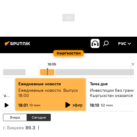
РУС
Кыргызстан
18:05
19:
Ежедневные новости
Тема дня
Ежедневные новости. Выпуск
Инвестиции без границ
лаган
18:00
Кыргызстан оказался в
внимания бизнеса
эфир
18:01
18:10
10 мин
52 мин
Вчера
Сегодня
г. Бишкек
89.3