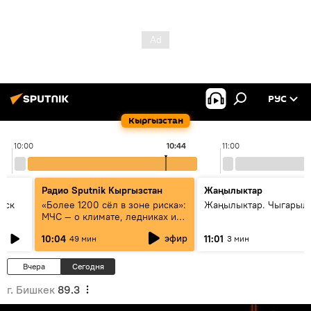
РУС
Кыргызстан
10:00
10:44
11:00
Радио Sputnik Кыргызстан
Жаңылыктар
уск
«Более 1200 сёл в зоне риска»:
Жаңылыктар. Чыгарылы
МЧС — о климате, ледниках и
системе оповещения
эфир
10:04
11:01
49 мин
3 мин
населения
Вчера
Сегодня
г. Бишкек
89.3