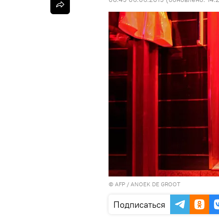
©
AFP
/ ANOEK DE GROOT
Подписаться