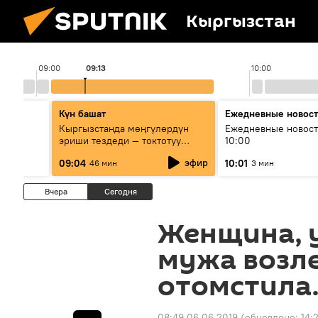
Кыргызстан
09:00
09:13
10:00
Күн башат
Ежедневные новос
лыш
Кыргызстанда мөңгүлөрдүн
Ежедневные новост
эриши тездеди — токтотуу
10:00
мүмкүн эмеспи?
эфир
09:04
10:01
46 мин
3 мин
Вчера
Сегодня
Женщина, 
мужа возле
отомстила.
08:49 06.06.2019
(обновлено:
14: