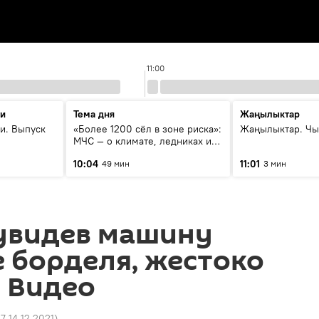
11:00
ти
Тема дня
Жаңылыктар
и. Выпуск
«Более 1200 сёл в зоне риска»:
Жаңылыктар. Чы
МЧС — о климате, ледниках и
системе оповещения
10:04
11:01
49 мин
3 мин
населения
увидев машину
 борделя, жестоко
 Видео
27 14.12.2021
)