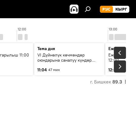
РУС
КЫРГ
12:00
13:00
Тема дня
Ежедневные 
гарылыш 11:00
VI Дүйнөлүк көчмөндөр
Ежедневные н
оюндарына саналуу күндөр
12:00
калды: даярдык иштери кайсы
11:04
12:01
47 мин
3 мин
этапка жетти?
г. Бишкек
89.3