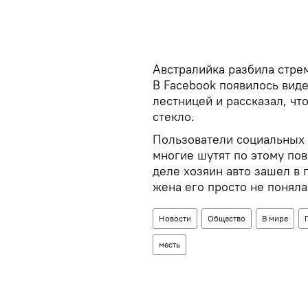
Австралийка разбила стре
В Facebook появилось виде
лестницей и рассказал, чт
стекло.
Пользователи социальных 
многие шутят по этому пово
деле хозяин авто зашел в 
жена его просто не поняла
Новости
Общество
В мире
месть