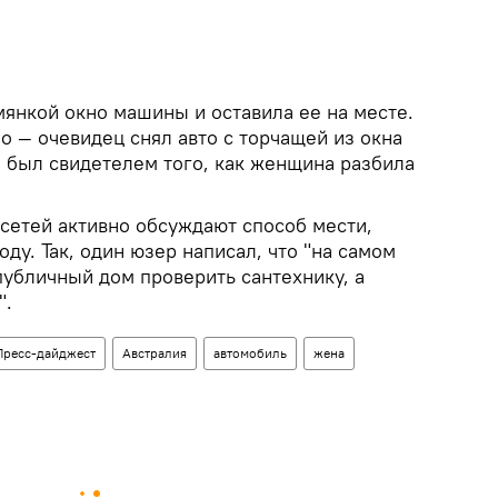
мянкой окно машины и оставила ее на месте.
о — очевидец снял авто с торчащей из окна
о был свидетелем того, как женщина разбила
сетей активно обсуждают способ мести,
ду. Так, один юзер написал, что "на самом
публичный дом проверить сантехнику, а
".
Пресс-дайджест
Австралия
автомобиль
жена