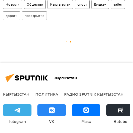
Новости
Общество
Кыргызстан
спорт
Бишкек
забег
дороги
перекрытие
Кыргызстан
КЫРГЫЗСТАН
ПОЛИТИКА
РАДИО SPUTNIK КЫРГЫЗСТАН
Р
Telegram
VK
Макс
Rutube