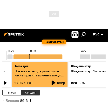
РУС
Кыргызстан
18:00
18:18
19:00
Тема дня
Жаңылыктар
уск
Новый закон для дольщиков:
Жаңылыктар. Чыгарыл
какие правила изменят покупку
квартир
эфир
18:06
19:01
41 мин
9 мин
Вчера
Сегодня
г. Бишкек
89.3