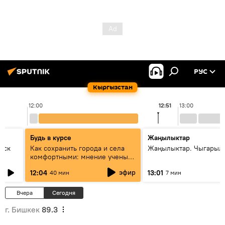
РУС
Кыргызстан
12:00
12:51
13:00
Будь в курсе
Жаңылыктар
уск
Как сохранить города и села
Жаңылыктар. Чыгарыл
комфортными: мнение ученых
Евразии
эфир
12:04
13:01
40 мин
7 мин
Вчера
Сегодня
г. Бишкек
89.3