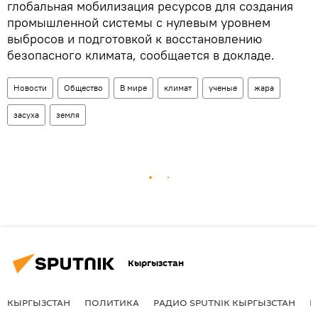
глобальная мобилизация ресурсов для создания
промышленной системы с нулевым уровнем
выбросов и подготовкой к восстановлению
безопасного климата, сообщается в докладе.
Новости
Общество
В мире
климат
ученые
жара
засуха
земля
Кыргызстан
КЫРГЫЗСТАН
ПОЛИТИКА
РАДИО SPUTNIK КЫРГЫЗСТАН
Р