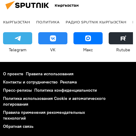
Кыргызстан
КЫРГЫЗСТАН
ПОЛИТИКА
РАДИО SPUTNIK КЫРГЫЗСТАН
Р
Telegram
VK
Макс
Rutube
О проекте
Правила использования
Контакты и сотрудничество
Реклама
Пресс-релизы
Политика конфиденциальности
Политика использования Cookie и автоматического
логирования
Правила применения рекомендательных
технологий
Обратная связь