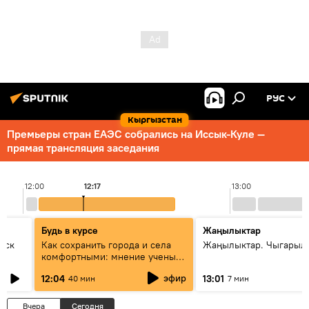
РУС
Кыргызстан
Премьеры стран ЕАЭС собрались на Иссык-Куле —
прямая трансляция заседания
12:00
12:17
13:00
Будь в курсе
Жаңылыктар
уск
Как сохранить города и села
Жаңылыктар. Чыгарыл
комфортными: мнение ученых
Евразии
эфир
12:04
13:01
40 мин
7 мин
Вчера
Сегодня