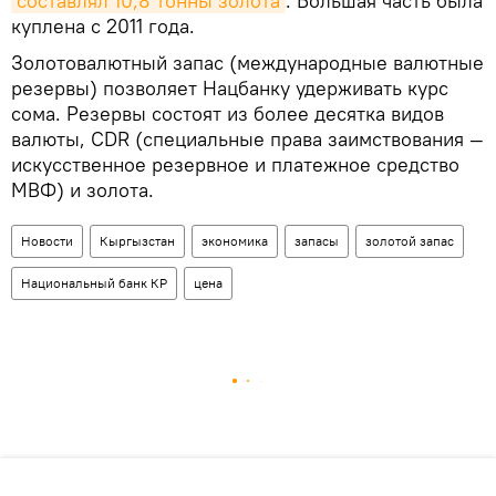
составлял 10,8 тонны золота
. Большая часть была
куплена с 2011 года.
Золотовалютный запас (международные валютные
резервы) позволяет Нацбанку удерживать курс
сома. Резервы состоят из более десятка видов
валюты, СDR (специальные права заимствования —
искусственное резервное и платежное средство
МВФ) и золота.
Новости
Кыргызстан
экономика
запасы
золотой запас
Национальный банк КР
цена