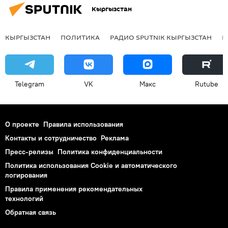
Кыргызстан
КЫРГЫЗСТАН
ПОЛИТИКА
РАДИО SPUTNIK КЫРГЫЗСТАН
Р
Telegram
VK
Макс
Rutube
О проекте
Правила использования
Контакты и сотрудничество
Реклама
Пресс-релизы
Политика конфиденциальности
Политика использования Cookie и автоматического
логирования
Правила применения рекомендательных
технологий
Обратная связь