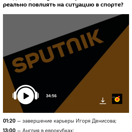
реально повлиять на ситуацию в спорте?
34:56
Яндекс.Музыка
01:20
— завершение карьеры Игоря Денисова;
13:00
— Англия в еврокубках;