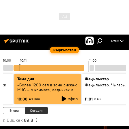
РУС
Кыргызстан
10:00
10:11
11:00
Тема дня
Жаңылыктар
уск
«Более 1200 сёл в зоне риска»:
Жаңылыктар. Чыгарылы
МЧС — о климате, ледниках и
системе оповещения
эфир
10:08
11:01
49 мин
3 мин
населения
Вчера
Сегодня
г. Бишкек
89.3