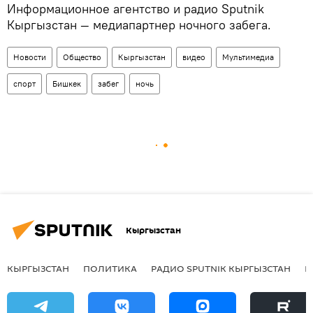
Информационное агентство и радио Sputnik
Кыргызстан — медиапартнер ночного забега.
Новости
Общество
Кыргызстан
видео
Мультимедиа
спорт
Бишкек
забег
ночь
Кыргызстан
КЫРГЫЗСТАН
ПОЛИТИКА
РАДИО SPUTNIK КЫРГЫЗСТАН
Р