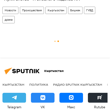
Новости
Происшествия
Кыргызстан
Бишкек
ГУВД
драка
Кыргызстан
КЫРГЫЗСТАН
ПОЛИТИКА
РАДИО SPUTNIK КЫРГЫЗСТАН
Р
Telegram
VK
Макс
Rutube