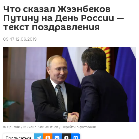
Что сказал Жээнбеков
Путину на День России —
текст поздравления
09:47 12.06.2019
©
Sputnik
/ Михаил Климентьев
/
Перейти в фотобанк
Подписаться