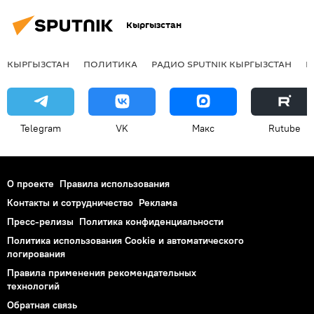
Кыргызстан
КЫРГЫЗСТАН
ПОЛИТИКА
РАДИО SPUTNIK КЫРГЫЗСТАН
Р
Telegram
VK
Макс
Rutube
О проекте
Правила использования
Контакты и сотрудничество
Реклама
Пресс-релизы
Политика конфиденциальности
Политика использования Cookie и автоматического
логирования
Правила применения рекомендательных
технологий
Обратная связь