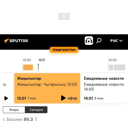
РУС
Кыргызстан
13:00
13:11
14:00
Жаңылыктар
Ежедневные новости
уск
Жаңылыктар. Чыгарылыш 13:00
Ежедневные новости. 
14:00
эфир
13:01
14:01
7 мин
3 мин
Вчера
Сегодня
г. Бишкек
89.3