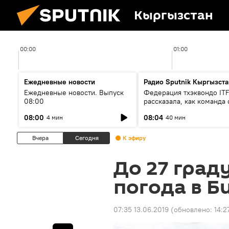
Кыргызстан
00:00
01:00
Ежедневные новости
Радио Sputnik Кыргызста
Ежедневные новости. Выпуск
Федерация тхэквондо IT
08:00
рассказала, как команда 
жертвой мошенников
08:00
08:04
4 мин
40 мин
Вчера
Сегодня
К эфиру
До 27 град
погода в Б
07:35 13.06.2019
(обновлено:
14:2