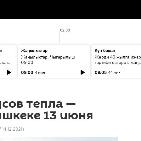
02:00
н
Жаңылыктар
Күн башат
F
Жаңылыктар. Чыгарылыш
Жерди 49 жылга ижар
стала
09:00
тартиби өзгөрөт: жаңы
эмнени көздөйт?
09:00
09:05
4 мин
44 мин
усов тепла —
ишкеке 13 июня
7 14.12.2021
)