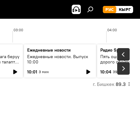
РУС
КЫРГ
03:00
04:00
Ежедневные новости
Радио Sputnik Кыр
ага берүү
Ежедневные новости. Выпуск
Пять ошибок котор
 талаптар
10:00
дорого обойтись п
жилья
10:01
10:04
3 мин
39 мин
г. Бишкек
89.3