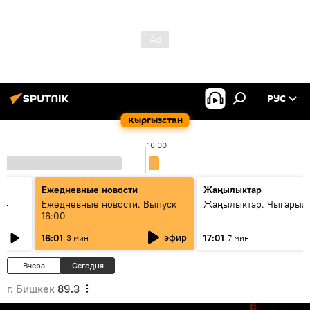
РУС
Кыргызстан
16:00
Ежедневные новости
Жаңылыктар
ан
Ежедневные новости. Выпуск
Жаңылыктар. Чыгарыл
16:00
эфир
16:01
17:01
3 мин
7 мин
Вчера
Сегодня
г. Бишкек
89.3