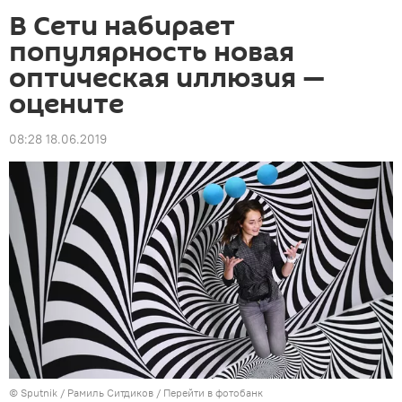
В Сети набирает
популярность новая
оптическая иллюзия —
оцените
08:28 18.06.2019
©
Sputnik
/ Рамиль Ситдиков
/
Перейти в фотобанк