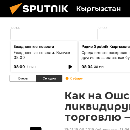
Кыргызстан
00:00
01:00
Ежедневные новости
Радио Sputnik Кыргызста
Ежедневные новости. Выпуск
Среда вместо воскресень
08:00
другие новшества: как бу
проходить выборы в КР?
08:00
08:04
4 мин
38 мин
Вчера
Сегодня
К эфиру
Как на Ош
ликвидиру
торговлю 
13:21 19.06.2019
(обновлено:
13:36