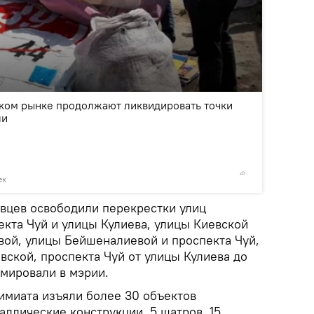
2
/4
ком рынке продолжают ликвидировать точки
ли
ек
©
пресс-
овцев освободили перекрестки улиц
екта Чуй и улицы Кулиева, улицы Киевской
вой, улицы Бейшеналиевой и проспекта Чуй,
вской, проспекта Чуй от улицы Кулиева до
мировали в мэрии.
имиата изъяли более 30 объектов
аллические конструкции, 5 шатров, 15