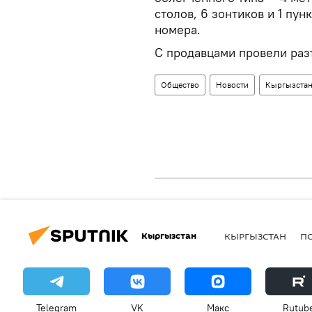
столов, 6 зонтиков и 1 пу
номера.
С продавцами провели раз
Общество
Новости
Кыргызста
Кыргызстан
КЫРГЫЗСТАН
П
Telegram
VK
Макс
Rutub