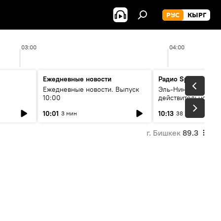
РУС
КЫРГ
03:00
04:00
Ежедневные новости
Радио Sputnik Кыр
Ежедневные новости. Выпуск
Эль-Ниньо, жара и 
10:00
действительно вли
 өнүгүү
погоду в Кыргызст
10:01
10:13
3 мин
38 мин
г. Бишкек
89.3