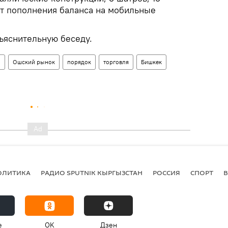
нкт пополнения баланса на мобильные
ъяснительную беседу.
н
Ошский рынок
порядок
торговля
Бишкек
ОЛИТИКА
РАДИО SPUTNIK КЫРГЫЗСТАН
РОССИЯ
СПОРТ
e
OK
Дзен