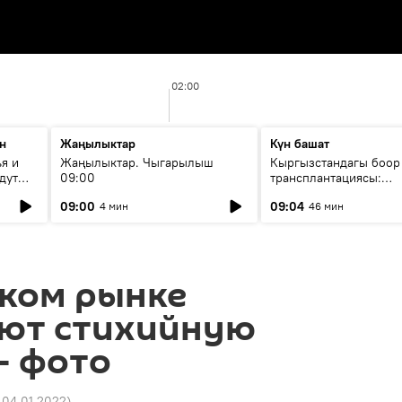
02:00
н
Жаңылыктар
Күн башат
я и
Жаңылыктар. Чыгарылыш
Кыргызстандагы боор
дут
09:00
трансплантациясы:
жетишкендиктер жана
09:00
09:04
4 мин
46 мин
келечеги
ском рынке
ют стихийную
— фото
 04.01.2022
)