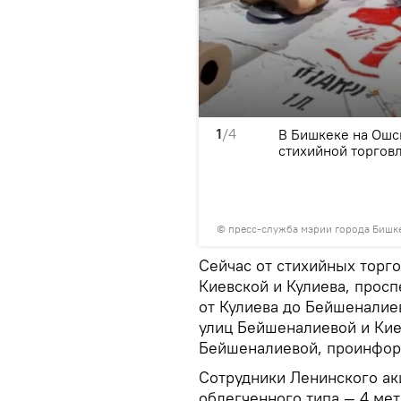
1
/4
ю беседу.
В Бишкеке на Ошс
стихийной торгов
©
пресс-служба мэрии города Бишк
Сейчас от стихийных торг
Киевской и Кулиева, просп
от Кулиева до Бейшеналие
улиц Бейшеналиевой и Кие
Бейшеналиевой, проинфор
Сотрудники Ленинского ак
облегченного типа — 4 мет