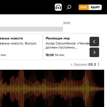
РУС
КЫРГ
19:00
евные новости
Меняющие мир
евные новости. Выпуск
Аскар Салымбеков: «Человек
должен постоянно
совершенствоваться»
18:06
 мин
54 мин
г. Бишкек
89.3