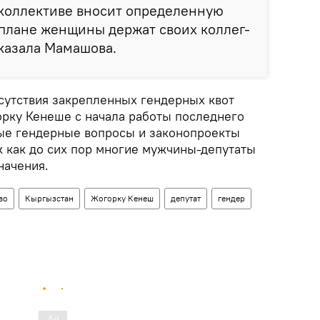
 коллективе вносит определенную
плане женщины держат своих коллег-
сказала Мамашова.
тсутствия закрепленных гендерных квот
рку Кенеше с начала работы последнего
ые гендерные вопросы и законопроекты
к как до сих пор многие мужчины-депутаты
начения.
во
Кыргызстан
Жогорку Кенеш
депутат
гендер