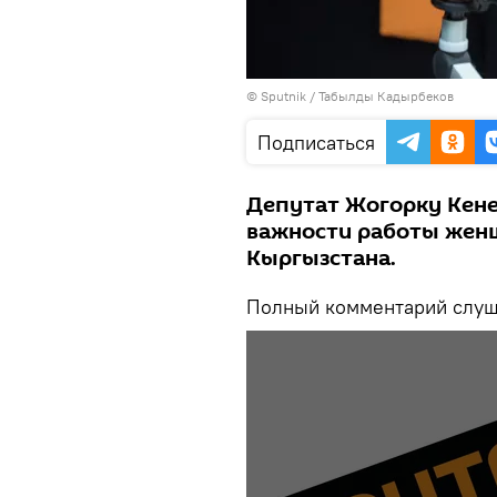
©
Sputnik / Табылды Кадырбеков
Подписаться
Депутат Жогорку Кене
важности работы жен
Кыргызстана.
Полный комментарий слуша