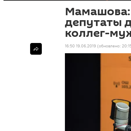
Мамашова:
депутаты 
коллег-муж
16:50 19.06.2019
(обновлено:
20:1