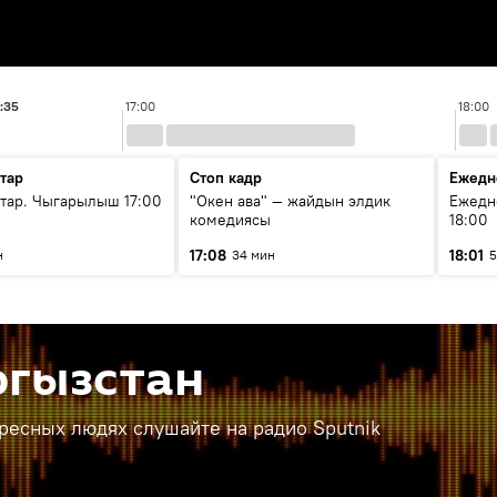
:35
17:00
18:00
тар
Стоп кадр
Ежедн
ар. Чыгарылыш 17:00
"Окен ава" — жайдын элдик
Ежедн
комедиясы
18:00
17:08
18:01
н
34 мин
5
ргызстан
ересных людях слушайте на радио Sputnik