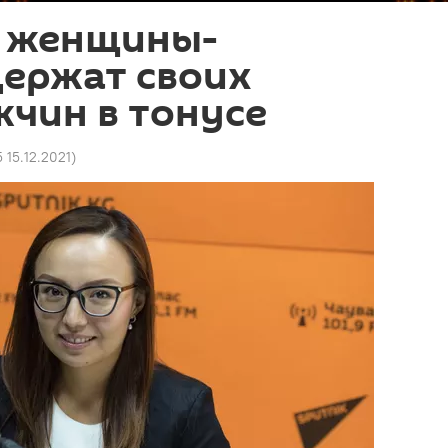
 женщины-
держат своих
чин в тонусе
5 15.12.2021
)