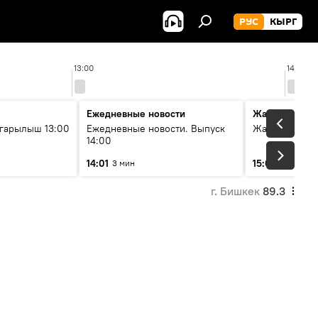
РУС
КЫРГ
13:00
14:00
Ежедневные новости
Жаңылыктар
гарылыш 13:00
Ежедневные новости. Выпуск
Жаңылыктар.
14:00
14:01
15:01
3 мин
3 мин
г. Бишкек
89.3