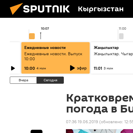
Кыргызстан
10:07
11:00
Ежедневные новости
Жаңылыктар
лыш
Ежедневные новости. Выпуск
Жаңылыктар. Чыгар
10:00
эфир
10:00
11:01
4 мин
3 мин
Вчера
Сегодня
Кратковре
погода в Б
07:36 19.06.2019
(обновлено:
12:5