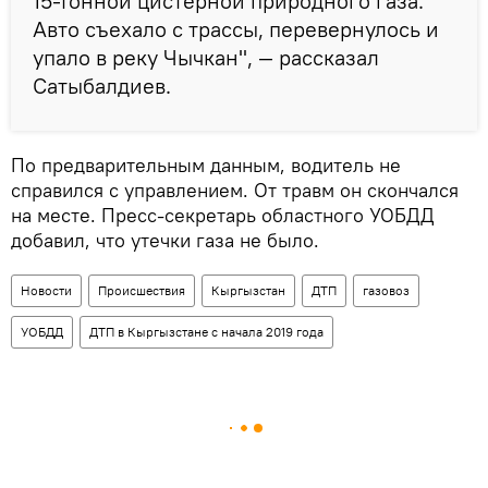
15-тонной цистерной природного газа.
Авто съехало с трассы, перевернулось и
упало в реку Чычкан", — рассказал
Сатыбалдиев.
По предварительным данным, водитель не
справился с управлением. От травм он скончался
на месте. Пресс-секретарь областного УОБДД
добавил, что утечки газа не было.
Новости
Происшествия
Кыргызстан
ДТП
газовоз
УОБДД
ДТП в Кыргызстане с начала 2019 года