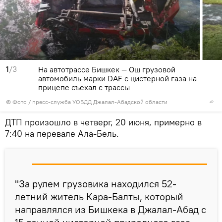
1
/3
На автотрассе Бишкек — Ош грузовой
автомобиль марки DAF с цистерной газа на
прицепе съехал с трассы
© Фото / пресс-служба УОБДД Джалал-Абадской области
ДТП произошло в четверг, 20 июня, примерно в
7:40 на перевале Ала-Бель.
"За рулем грузовика находился 52-
летний житель Кара-Балты, который
направлялся из Бишкека в Джалал-Абад с