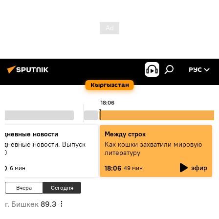
РУС
Кыргызстан
18:06
едневные новости
Между строк
едневные новости. Выпуск
Как кошки захватили мировую
:00
литературу
эфир
:00
18:06
6 мин
49 мин
Вчера
Сегодня
г. Бишкек
89.3