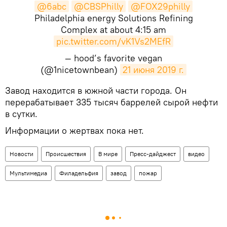
@6abc
@CBSPhilly
@FOX29philly
Philadelphia energy Solutions Refining
Complex at about 4:15 am
pic.twitter.com/vK1Vs2MEfR
— hood’s favorite vegan
(@1nicetownbean)
21 июня 2019 г.
​Завод находится в южной части города. Он
перерабатывает 335 тысяч баррелей сырой нефти
в сутки.
Информации о жертвах пока нет.
Новости
Происшествия
В мире
Пресс-дайджест
видео
Мультимедиа
Филадельфия
завод
пожар