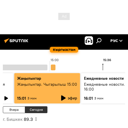
РУС
Кыргызстан
15:00
15:36
Жаңылыктар
Ежедневные новости
кая
Жаңылыктар. Чыгарылыш 15:00
Ежедневные новости. 
16:00
эфир
15:01
16:01
3 мин
3 мин
Вчера
Сегодня
г. Бишкек
89.3