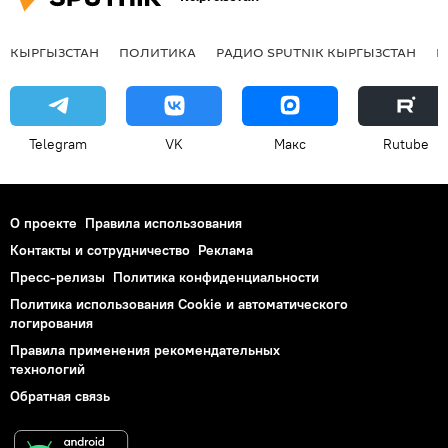
КЫРГЫЗСТАН
ПОЛИТИКА
РАДИО SPUTNIK КЫРГЫЗСТАН
Р
Telegram
VK
Макс
Rutube
О проекте
Правила использования
Контакты и сотрудничество
Реклама
Пресс-релизы
Политика конфиденциальности
Политика использования Cookie и автоматического
логирования
Правила применения рекомендательных
технологий
Обратная связь