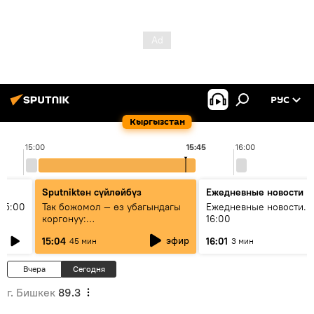
РУС
Кыргызстан
15:00
15:45
16:00
Sputnikteн сүйлөйбүз
Ежедневные новости
15:00
Так божомол — өз убагындагы
Ежедневные новости. 
коргонуу:
16:00
гидрометеорологиялык кызмат
эфир
15:04
16:01
45 мин
3 мин
кантип өркүндөтүлүүдө
Вчера
Сегодня
г. Бишкек
89.3