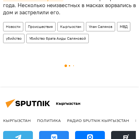
года. Несколько неизвестных в масках ворвались в
дом и застрелили его.
Новости
Происшествия
Кыргызстан
Улан Салянов
МВД
убийство
Убийство брата Аиды Саляновой
Кыргызстан
КЫРГЫЗСТАН
ПОЛИТИКА
РАДИО SPUTNIK КЫРГЫЗСТАН
Р