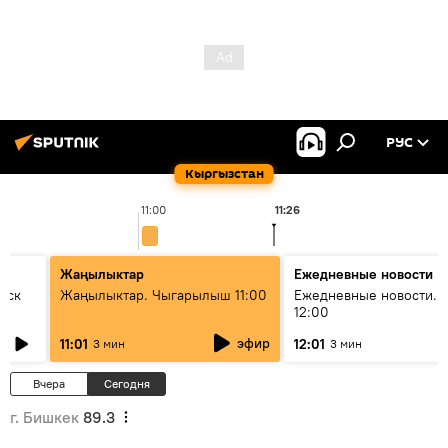
РУС
Кыргызстан
11:00
11:26
1
Жаңылыктар
Ежедневные новости
уск
Жаңылыктар. Чыгарылыш 11:00
Ежедневные новости. 
12:00
эфир
11:01
12:01
3 мин
3 мин
Вчера
Сегодня
г. Бишкек
89.3