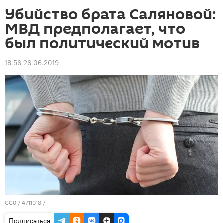
Убийство брата Саляновой:
МВД предполагает, что
был политический мотив
18:56 26.06.2019
CC0
/
4711018
/
Подписаться