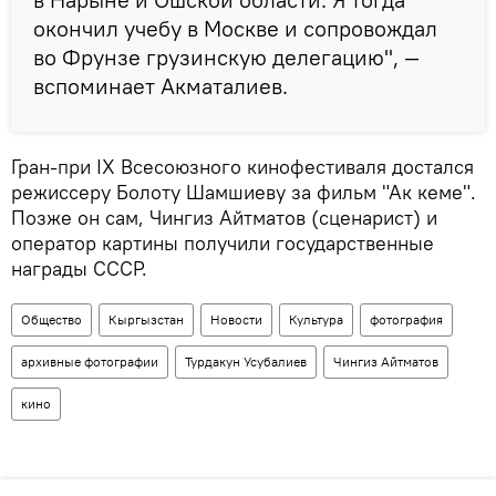
окончил учебу в Москве и сопровождал
во Фрунзе грузинскую делегацию", —
вспоминает Акматалиев.
Гран-при IX Всесоюзного кинофестиваля достался
режиссеру Болоту Шамшиеву за фильм "Ак кеме".
Позже он сам, Чингиз Айтматов (сценарист) и
оператор картины получили государственные
награды СССР.
Общество
Кыргызстан
Новости
Культура
фотография
архивные фотографии
Турдакун Усубалиев
Чингиз Айтматов
кино