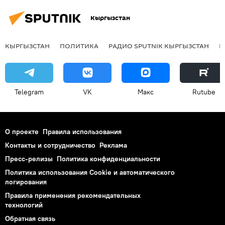
Кыргызстан
КЫРГЫЗСТАН
ПОЛИТИКА
РАДИО SPUTNIK КЫРГЫЗСТАН
Р
Telegram
VK
Макс
Rutube
О проекте
Правила использования
Контакты и сотрудничество
Реклама
Пресс-релизы
Политика конфиденциальности
Политика использования Cookie и автоматического
логирования
Правила применения рекомендательных
технологий
Обратная связь