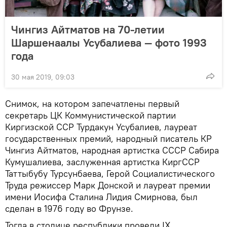
Чингиз Айтматов на 70-летии
Шаршенаалы Усубалиева — фото 1993
года
30 мая 2019, 09:03
Снимок, на котором запечатлены первый
секретарь ЦК Коммунистической партии
Киргизской ССР Турдакун Усубалиев, лауреат
государственных премий, народный писатель КР
Чингиз Айтматов, народная артистка СССР Сабира
Кумушалиева, заслуженная артистка КиргССР
Таттыбубу Турсунбаева, Герой Социалистического
Труда режиссер Марк Донской и лауреат премии
имени Иосифа Сталина Лидия Смирнова, был
сделан в 1976 году во Фрунзе.
Тогда в столице республики провели IX