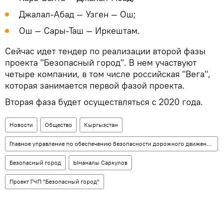
Джалал-Абад — Узген — Ош;
Ош — Сары-Таш — Иркештам.
Сейчас идет тендер по реализации второй фазы
проекта "Безопасный город". В нем участвуют
четыре компании, в том числе российская "Вега",
которая занимается первой фазой проекта.
Вторая фаза будет осуществляться с 2020 года.
Новости
Общество
Кыргызстан
Главное управление по обеспечению безопасности дорожного движения (ГУОБДД)
Безопасный город
Ыманалы Саркулов
Проект ГЧП "Безопасный город"