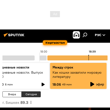
РУС
Кыргызстан
18:00
18:39
едневные новости
Между строк
едневные новости. Выпуск
Как кошки захватили мировую
:00
литературу
эфир
:00
18:06
6 мин
49 мин
Вчера
Сегодня
г. Бишкек
89.3