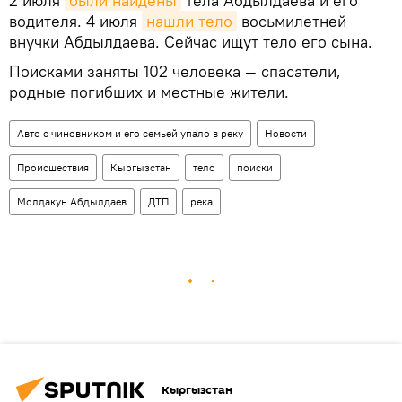
2 июля
были найдены
тела Абдылдаева и его
водителя. 4 июля
нашли тело
восьмилетней
внучки Абдылдаева. Сейчас ищут тело его сына.
Поисками заняты 102 человека — спасатели,
родные погибших и местные жители.
Авто с чиновником и его семьей упало в реку
Новости
Происшествия
Кыргызстан
тело
поиски
Молдакун Абдылдаев
ДТП
река
Кыргызстан