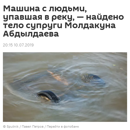
Машина с людьми,
упавшая в реку, — найдено
тело супруги Молдакуна
Абдылдаева
20:15 10.07.2019
©
Sputnik
/ Павел Петров
/
Перейти в фотобанк