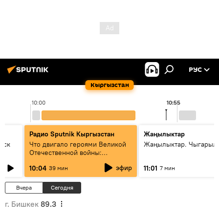
РУС
Кыргызстан
10:00
10:55
Радио Sputnik Кыргызстан
Жаңылыктар
уск
Что двигало героями Великой
Жаңылыктар. Чыгарылы
Отечественной войны:
вспоминая Чолпонбая
эфир
10:04
11:01
39 мин
7 мин
Тулебердиева
Вчера
Сегодня
г. Бишкек
89.3