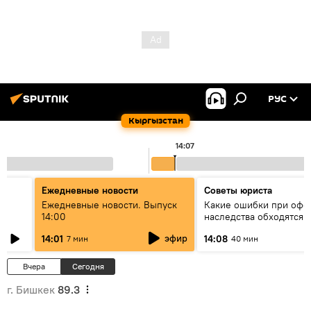
РУС
Кыргызстан
14:07
Ежедневные новости
Советы юриста
үн
Ежедневные новости. Выпуск
Какие ошибки при оф
14:00
наследства обходятся 
дорого - советы юрист
эфир
14:01
14:08
7 мин
40 мин
Вчера
Сегодня
г. Бишкек
89.3