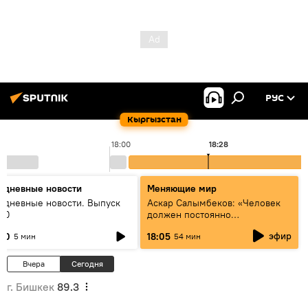
РУС
Кыргызстан
18:00
18:28
едневные новости
Меняющие мир
едневные новости. Выпуск
Аскар Салымбеков: «Человек
:00
должен постоянно
совершенствоваться»
эфир
:00
18:05
5 мин
54 мин
Вчера
Сегодня
г. Бишкек
89.3