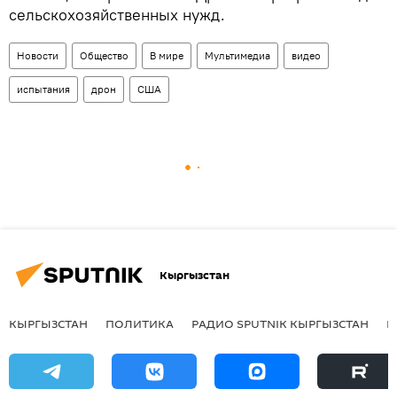
сельскохозяйственных нужд.
Новости
Общество
В мире
Мультимедиа
видео
испытания
дрон
США
Кыргызстан
КЫРГЫЗСТАН
ПОЛИТИКА
РАДИО SPUTNIK КЫРГЫЗСТАН
Р