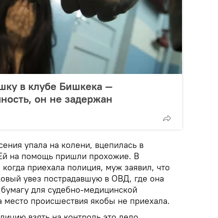
шку в клубе Бишкека —
чность, он не задержан
сения упала на колени, вцепилась в
 Ей на помощь пришли прохожие. В
, когда приехала полиция, муж заявил, что
ковый увез пострадавшую в ОВД, где она
л бумагу для судебно-медицинской
а место происшествия якобы не приехала.
ицию взять на контроль это дело,