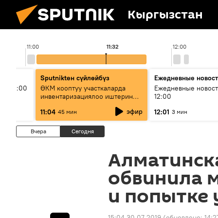
Кыргызстан
11:00
11:32
12:00
Sputnikteн сүйлөйбүз
Ежедневные новос
ыш 11:00
ӨКМ кооптуу участкаларда
Ежедневные новост
инвентаризациялоо иштерин
12:00
жүргүзүүдө — иш кайсы этапта?
эфир
11:04
12:01
45 мин
3 мин
Вчера
Сегодня
Алматинск
обвинила 
и попытке 
15:04 30.07.2019
(обновлено:
14:2