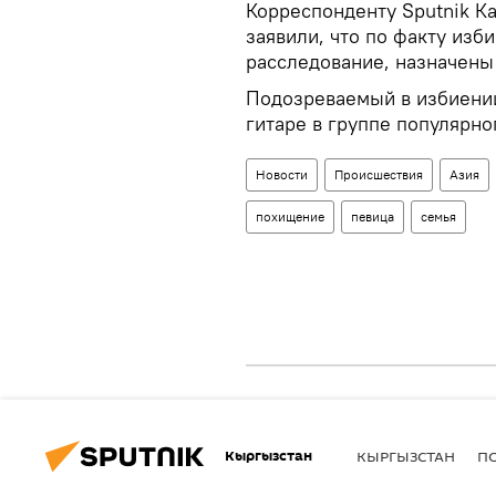
Корреспонденту Sputnik К
заявили, что по факту из
расследование, назначены
Подозреваемый в избиении
гитаре в группе популярно
Новости
Происшествия
Азия
похищение
певица
семья
Кыргызстан
КЫРГЫЗСТАН
П