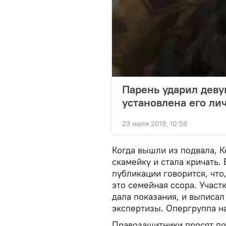
Парень ударил деву
установлена его ли
23 июля 2019, 10:58
Когда вышли из подвала, К
скамейку и стала кричать.
публикации говорится, что
это семейная ссора. Участ
дала показания, и выписа
экспертизы. Опергруппа н
Правозащитники просят пол