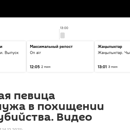
13:00
ти
Максимальный репост
Жаңылыктар
и. Выпуск
On air
Жаңылыктар. Чы
12:05
13:01
2 мин
3 мин
ая певица
мужа в похищении
убийства. Видео
7 14.12.2021
)