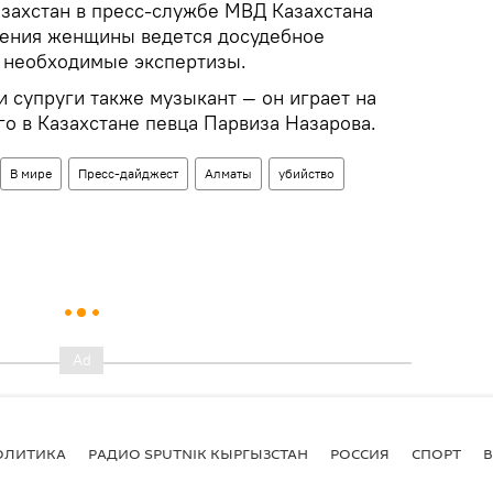
азахстан в пресс-службе МВД Казахстана
биения женщины ведется досудебное
 необходимые экспертизы.
 супруги также музыкант — он играет на
го в Казахстане певца Парвиза Назарова.
В мире
Пресс-дайджест
Алматы
убийство
ОЛИТИКА
РАДИО SPUTNIK КЫРГЫЗСТАН
РОССИЯ
СПОРТ