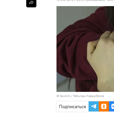
©
Sputnik / Табылды Кадырбеков
Подписаться