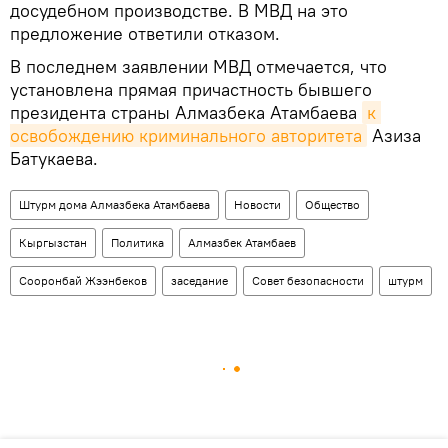
досудебном производстве. В МВД на это
предложение ответили отказом.
В последнем заявлении МВД отмечается, что
установлена прямая причастность бывшего
президента страны Алмазбека Атамбаева
к 
освобождению криминального авторитета
Азиза
Батукаева.
Штурм дома Алмазбека Атамбаева
Новости
Общество
Кыргызстан
Политика
Алмазбек Атамбаев
Сооронбай Жээнбеков
заседание
Совет безопасности
штурм