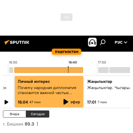
РУС
Кыргызстан
16:00
16:40
17:00
Личный интерес
Жаңылыктар
уск
Почему народная дипломатия
Жаңылыктар. Чыгарыл
становится важной частью
международного
эфир
16:04
17:01
47 мин
7 мин
сотрудничества
Вчера
Сегодня
г. Бишкек
89.3