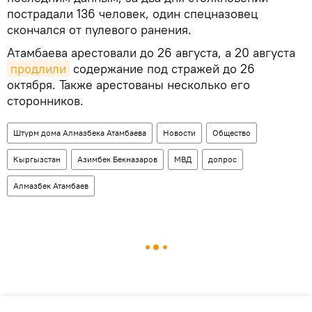
пострадали 136 человек, один спецназовец
скончался от пулевого ранения.
Атамбаева арестовали до 26 августа, а 20 августа
продлили
содержание под стражей до 26
октября. Также арестованы несколько его
сторонников.
Штурм дома Алмазбека Атамбаева
Новости
Общество
Кыргызстан
Азимбек Бекназаров
МВД
допрос
Алмазбек Атамбаев