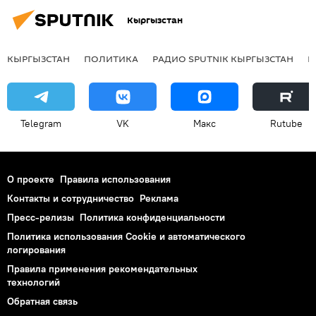
Кыргызстан
КЫРГЫЗСТАН
ПОЛИТИКА
РАДИО SPUTNIK КЫРГЫЗСТАН
Р
Telegram
VK
Макс
Rutube
О проекте
Правила использования
Контакты и сотрудничество
Реклама
Пресс-релизы
Политика конфиденциальности
Политика использования Cookie и автоматического
логирования
Правила применения рекомендательных
технологий
Обратная связь