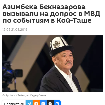
Азимбека Бекназарова
вызывали на допрос в МВД
по событиям в Кой-Таше
12:09 21.08.2019
©
Sputnik / Табылды Кадырбеков
Подписаться