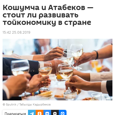
Кошумча и Атабеков —
стоит ли развивать
тойкономику в стране
15:42 25.08.2019
©
Sputnik / Табылды Кадырбеков
Подписаться