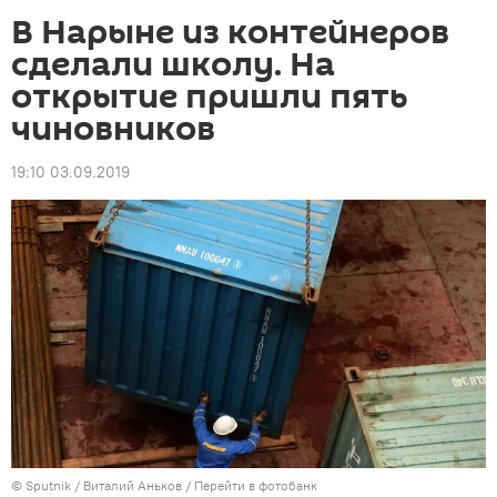
В Нарыне из контейнеров
сделали школу. На
открытие пришли пять
чиновников
19:10 03.09.2019
©
Sputnik
/ Виталий Аньков
/
Перейти в фотобанк