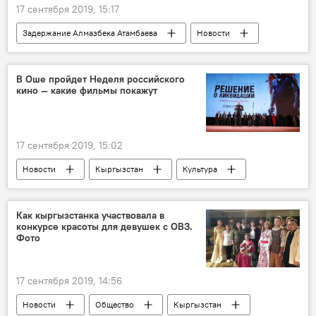
17 сентября 2019, 15:17
Задержание Алмазбека Атамбаева
Новости
Общество
Кыргызстан
Алмазбек Атамбаев
Кадырбек Атамбаев
В Оше пройдет Неделя российского
кино — какие фильмы покажут
день рождения
17 сентября 2019, 15:02
Новости
Кыргызстан
Культура
кыргызстанцы
Ош
кино
Россия
Как кыргызстанка участвовала в
конкурсе красоты для девушек с ОВЗ.
Фото
17 сентября 2019, 14:56
Новости
Общество
Кыргызстан