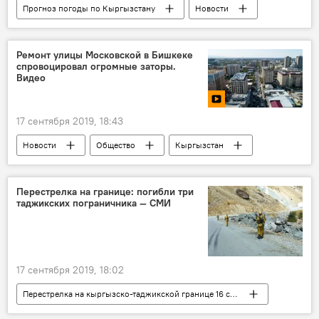
Прогноз погоды по Кыргызстану
Новости
Общество
Кыргызстан
прогноз погоды
Ремонт улицы Московской в Бишкеке
спровоцировал огромные заторы.
Видео
17 сентября 2019, 18:43
Новости
Общество
Кыргызстан
видео
Мультимедиа
ремонт дорог
пробка
Мэрия города Бишкек
Перестрелка на границе: погибли три
таджикских пограничника — СМИ
Безопасный город
Бишкек
17 сентября 2019, 18:02
Перестрелка на кыргызско-таджикской границе 16 сентября
Новости
Происшествия