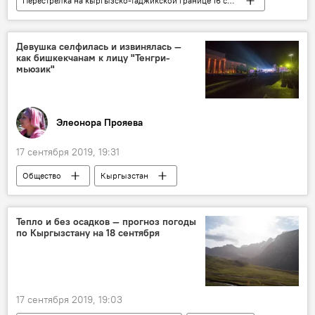
Перестрелка на кыргызско-таджикской границе 16 сентября
Новости
Общество
Кыргызстан
Таджикистан
Мухаммедкалый Абылгазиев
Девушка селфилась и извинялась —
как бишкекчанам к лицу "Тенгри-
мьюзик"
Элеонора Прояева
17 сентября 2019, 19:31
Общество
Кыргызстан
Колумнисты
Культура
музыка
Бишкек
фестиваль
Тепло и без осадков — прогноз погоды
по Кыргызстану на 18 сентября
17 сентября 2019, 19:03