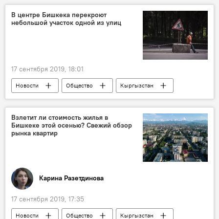
Кыргызстан
Азия
В мире
В центре Бишкека перекроют
небольшой участок одной из улиц
Таджикистан
инцидент
граница
погибшие
17 сентября 2019, 18:01
Новости
Общество
Кыргызстан
Бишкек
Мэрия города Бишкек
улица
перекрытие
Взлетит ли стоимость жилья в
Бишкеке этой осенью? Свежий обзор
рынка квартир
Карина Разетдинова
17 сентября 2019, 17:35
Новости
Общество
Кыргызстан