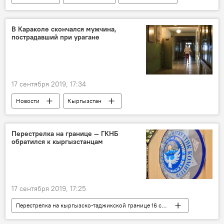
экономика
Аналитика
Мнение
Бишкек
недвижимость
квартира
В Караколе скончался мужчина,
пострадавший при урагане
прогноз
обзор
цена
17 сентября 2019, 17:34
Новости
Кыргызстан
Происшествия
Иссык-Кульская область
Каракол
ветер
ураган
Перестрелка на границе — ГКНБ
обратился к кыргызстанцам
17 сентября 2019, 17:25
Перестрелка на кыргызско-таджикской границе 16 сентября
Новости
Общество
Кыргызстан