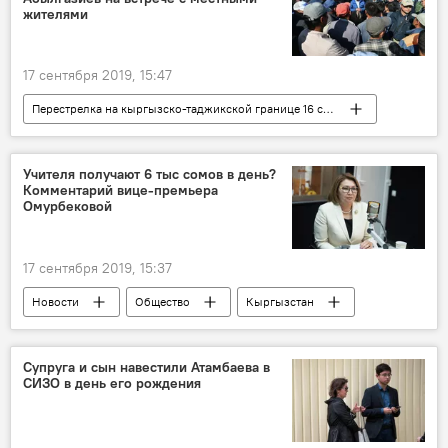
жителями
17 сентября 2019, 15:47
Перестрелка на кыргызско-таджикской границе 16 сентября
Новости
Общество
Кыргызстан
Политика
Таджикистан
Учителя получают 6 тыс сомов в день?
Комментарий вице-премьера
Мухаммедкалый Абылгазиев
граница
Омурбековой
ситуация
17 сентября 2019, 15:37
Новости
Общество
Кыргызстан
Алтынай Омурбекова
Лунара Мамытова
учитель
школа
зарплата
Супруга и сын навестили Атамбаева в
СИЗО в день его рождения
скандал