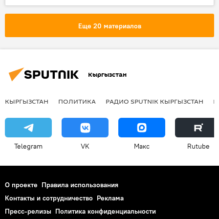
Челябинск
конкурс
конкурс красоты
ЛОВЗ
девушка
Еще 20 материалов
Кыргызстан
КЫРГЫЗСТАН
ПОЛИТИКА
РАДИО SPUTNIK КЫРГЫЗСТАН
Р
Telegram
VK
Макс
Rutube
О проекте
Правила использования
Контакты и сотрудничество
Реклама
Пресс-релизы
Политика конфиденциальности