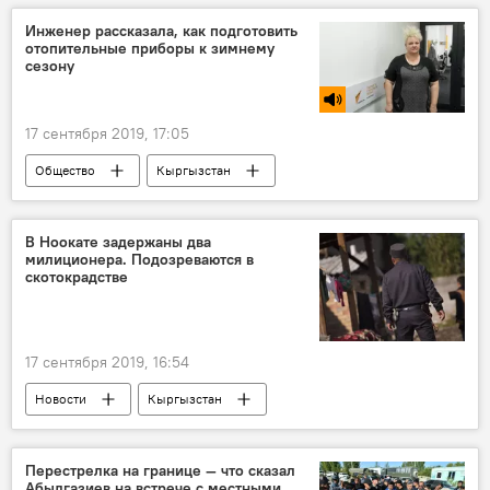
ГКНБ
предупреждение
Инженер рассказала, как подготовить
отопительные приборы к зимнему
приграничный конфликт
сезону
17 сентября 2019, 17:05
Общество
Кыргызстан
Радио Sputnik Кыргызстан
отопление
вода
кран
зима
В Ноокате задержаны два
милиционера. Подозреваются в
скотокрадстве
17 сентября 2019, 16:54
Новости
Кыргызстан
Происшествия
милиционер
задержание
Скотокрадство
Перестрелка на границе — что сказал
Абылгазиев на встрече с местными