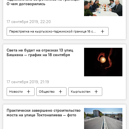
О чем договорились
17 сентября 2019, 22:20
Перестрелка на кыргызско-таджикской границе 16 сентября
Новости
Общество
Кыргызстан
В мире
Азия
Политика
Света не будет на отрезках 13 улиц
Бишкека — график на 18 сентября
Таджикистан
Мухаммедкалый Абылгазиев
Кохир Расулзода
17 сентября 2019, 21:19
Новости
Общество
Кыргызстан
Бишкек
ОАО "Северэлектро"
отключение
электроэнергия
Практически завершено строительство
моста на улице Токтоналиева — фото
Где в Бишкеке отключат свет сегодня