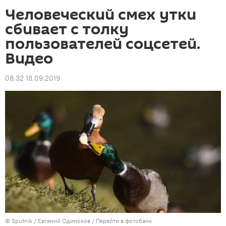
Человеческий смех утки
сбивает с толку
пользователей соцсетей.
Видео
08:32 18.09.2019
©
Sputnik
/ Евгений Одиноков
/
Перейти в фотобанк