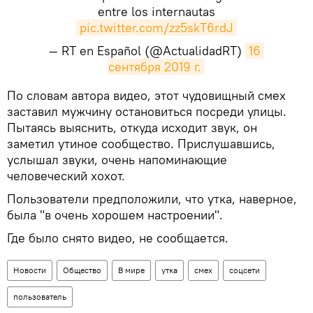
entre los internautas
pic.twitter.com/zz5skT6rdJ
— RT en Español (@ActualidadRT)
16 
сентября 2019 г.
​По словам автора видео, этот чудовищный смех
заставил мужчину остановиться посреди улицы.
Пытаясь выяснить, откуда исходит звук, он
заметил утиное сообщество. Прислушавшись,
услышал звуки, очень напоминающие
человеческий хохот.
Пользователи предположили, что утка, наверное,
была "в очень хорошем настроении".
Где было снято видео, не сообщается.
Новости
Общество
В мире
утка
смех
соцсети
пользователь