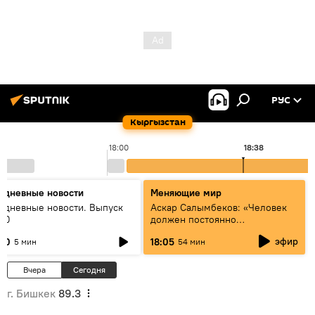
РУС
Кыргызстан
18:00
18:38
едневные новости
Меняющие мир
едневные новости. Выпуск
Аскар Салымбеков: «Человек
:00
должен постоянно
совершенствоваться»
эфир
:00
18:05
5 мин
54 мин
Вчера
Сегодня
г. Бишкек
89.3