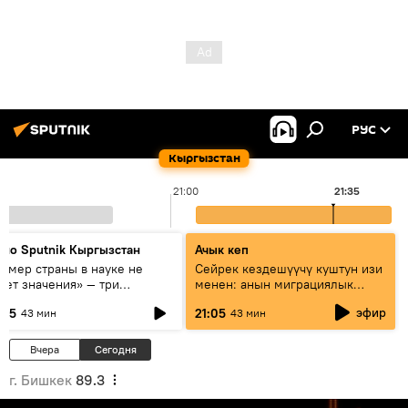
РУС
Кыргызстан
21:00
21:35
дио Sputnik Кыргызстан
Ачык кеп
азмер страны в науке не
Сейрек кездешүүчү куштун изи
еет значения» — три
менен: анын миграциялык
сперта о сотрудничестве
жолу эмнеден кабар берет?
эфир
:05
21:05
43 мин
43 мин
ссии и Кыргызстана в
разовании и исследованиях
Вчера
Сегодня
г. Бишкек
89.3