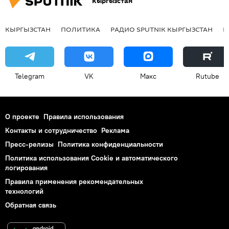
Кыргызстан
КЫРГЫЗСТАН
ПОЛИТИКА
РАДИО SPUTNIK КЫРГЫЗСТАН
Р
Telegram
VK
Макс
Rutube
О проекте
Правила использования
Контакты и сотрудничество
Реклама
Пресс-релизы
Политика конфиденциальности
Политика использования Cookie и автоматического
логирования
Правила применения рекомендательных
технологий
Обратная связь