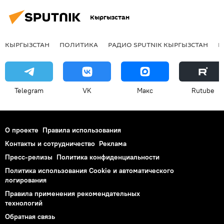
Кыргызстан
КЫРГЫЗСТАН
ПОЛИТИКА
РАДИО SPUTNIK КЫРГЫЗСТАН
Р
Telegram
VK
Макс
Rutube
О проекте
Правила использования
Контакты и сотрудничество
Реклама
Пресс-релизы
Политика конфиденциальности
Политика использования Cookie и автоматического
логирования
Правила применения рекомендательных
технологий
Обратная связь