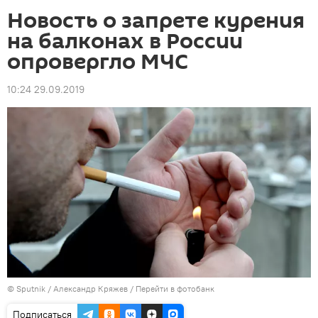
Новость о запрете курения
на балконах в России
опровергло МЧС
10:24 29.09.2019
©
Sputnik
/ Александр Кряжев
/
Перейти в фотобанк
Подписаться