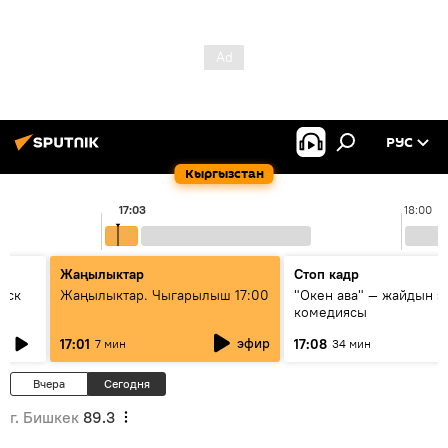
РУС
Кыргызстан
17:03
18:00
Жаңылыктар
Стоп кадр
уск
Жаңылыктар. Чыгарылыш 17:00
"Окен ава" — жайдын э
комедиясы
эфир
17:01
17:08
7 мин
34 мин
Вчера
Сегодня
г. Бишкек
89.3