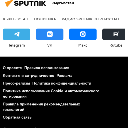
Кыргызстан
КЫРГЫЗСТАН
ПОЛИТИКА
РАДИО SPUTNIK КЫРГЫЗСТАН
Р
Telegram
VK
Макс
Rutube
О проекте
Правила использования
Контакты и сотрудничество
Реклама
Пресс-релизы
Политика конфиденциальности
Политика использования Cookie и автоматического
логирования
Правила применения рекомендательных
технологий
Обратная связь