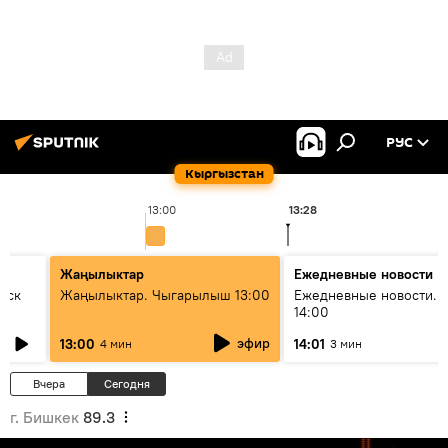
РУС
Кыргызстан
13:00
13:28
Жаңылыктар
Ежедневные новости
уск
Жаңылыктар. Чыгарылыш 13:00
Ежедневные новости. 
14:00
эфир
13:00
14:01
4 мин
3 мин
Вчера
Сегодня
г. Бишкек
89.3