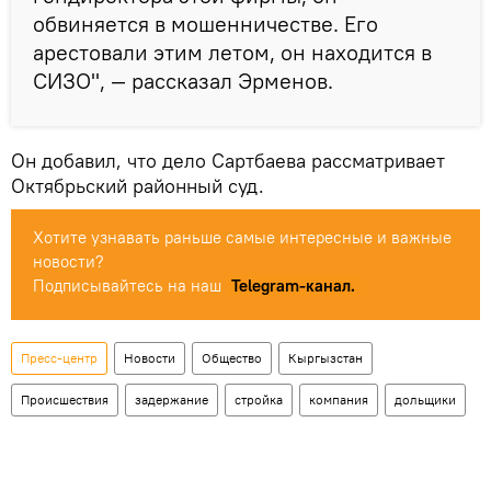
обвиняется в мошенничестве. Его
арестовали этим летом, он находится в
СИЗО", — рассказал Эрменов.
Он добавил, что дело Сартбаева рассматривает
Октябрьский районный суд.
Хотите узнавать раньше самые интересные и важные
новости?
Подписывайтесь на наш
Telegram-канал.
Пресс-центр
Новости
Общество
Кыргызстан
Происшествия
задержание
стройка
компания
дольщики