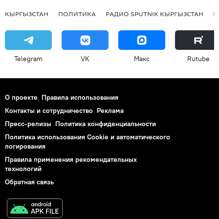
КЫРГЫЗСТАН
ПОЛИТИКА
РАДИО SPUTNIK КЫРГЫЗСТАН
Р
Telegram
VK
Макс
Rutube
О проекте
Правила использования
Контакты и сотрудничество
Реклама
Пресс-релизы
Политика конфиденциальности
Политика использования Cookie и автоматического
логирования
Правила применения рекомендательных
технологий
Обратная связь