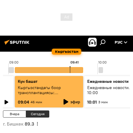
РУС
Кыргызстан
09:00
09:41
10:00
Күн башат
Ежедневные новости
Кыргызстандагы боор
Ежедневные новости. 
трансплантациясы:
10:00
жетишкендиктер жана өнүгүү
эфир
09:04
10:01
46 мин
3 мин
келечеги
Вчера
Сегодня
г. Бишкек
89.3