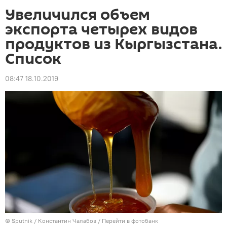
Увеличился объем
экспорта четырех видов
продуктов из Кыргызстана.
Список
08:47 18.10.2019
©
Sputnik
/ Константин Чалабов
/
Перейти в фотобанк