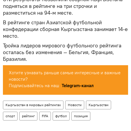
подняться в рейтинге на три строчки и
разместиться на 94-м месте.
В рейтинге стран Азиатской футбольной
конфедерации сборная Кыргызстана занимает 14-е
место.
Тройка лидеров мирового футбольного рейтинга
осталась без изменения — Бельгия, Франция,
Бразилия.
Хотите узнавать раньше самые интересные и важные
новости?
Подписывайтесь на наш
Telegram-канал
Кыргызстан в мировых рейтингах
Новости
Кыргызстан
спорт
рейтинг
FIFA
футбол
позиция