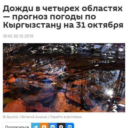
Дожди в четырех областях
— прогноз погоды по
Кыргызстану на 31 октября
18:42 30.10.2019
©
Sputnik
/ Виталий Аньков
/
Перейти в фотобанк
Подписаться